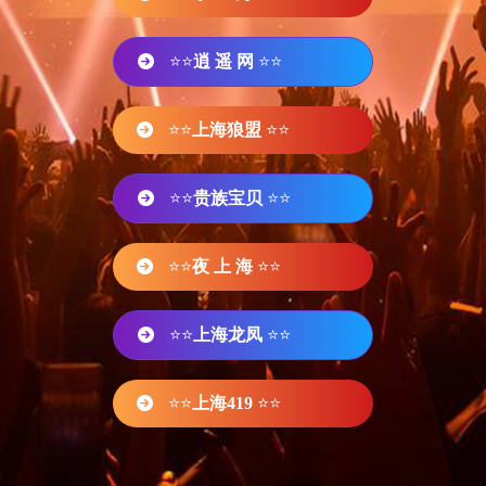
⭐⭐
逍 遥 网
⭐⭐
⭐⭐
上海狼盟
⭐⭐
⭐⭐
贵族宝贝
⭐⭐
⭐⭐
夜 上 海
⭐⭐
⭐⭐
上海龙凤
⭐⭐
⭐⭐
上海419
⭐⭐