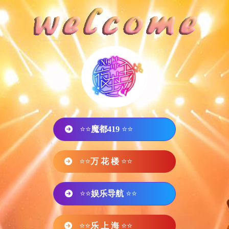
⭐⭐
魔都419
⭐⭐
⭐⭐
万 花 楼
⭐⭐
⭐⭐
娱乐导航
⭐⭐
⭐⭐
乐 上 海
⭐⭐