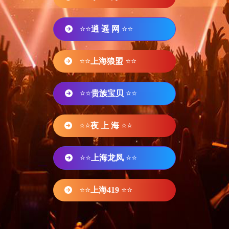
⭐⭐
逍 遥 网
⭐⭐
⭐⭐
上海狼盟
⭐⭐
⭐⭐
贵族宝贝
⭐⭐
⭐⭐
夜 上 海
⭐⭐
⭐⭐
上海龙凤
⭐⭐
⭐⭐
上海419
⭐⭐