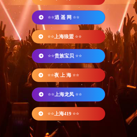
⭐⭐
逍 遥 网
⭐⭐
⭐⭐
上海狼盟
⭐⭐
⭐⭐
贵族宝贝
⭐⭐
⭐⭐
夜 上 海
⭐⭐
⭐⭐
上海龙凤
⭐⭐
⭐⭐
上海419
⭐⭐