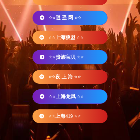
⭐⭐
逍 遥 网
⭐⭐
⭐⭐
上海狼盟
⭐⭐
⭐⭐
贵族宝贝
⭐⭐
⭐⭐
夜 上 海
⭐⭐
⭐⭐
上海龙凤
⭐⭐
⭐⭐
上海419
⭐⭐