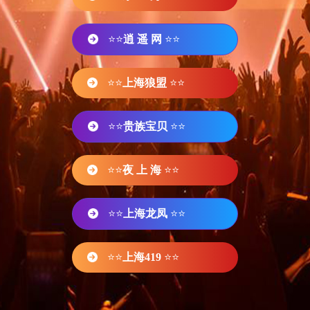
⭐⭐
逍 遥 网
⭐⭐
⭐⭐
上海狼盟
⭐⭐
⭐⭐
贵族宝贝
⭐⭐
⭐⭐
夜 上 海
⭐⭐
⭐⭐
上海龙凤
⭐⭐
⭐⭐
上海419
⭐⭐