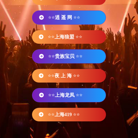
⭐⭐
逍 遥 网
⭐⭐
⭐⭐
上海狼盟
⭐⭐
⭐⭐
贵族宝贝
⭐⭐
⭐⭐
夜 上 海
⭐⭐
⭐⭐
上海龙凤
⭐⭐
⭐⭐
上海419
⭐⭐