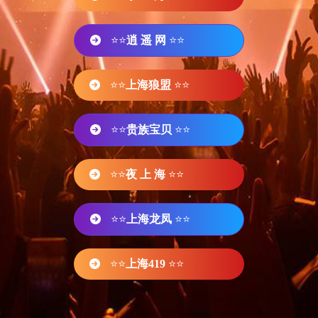
⭐⭐
逍 遥 网
⭐⭐
⭐⭐
上海狼盟
⭐⭐
⭐⭐
贵族宝贝
⭐⭐
⭐⭐
夜 上 海
⭐⭐
⭐⭐
上海龙凤
⭐⭐
⭐⭐
上海419
⭐⭐