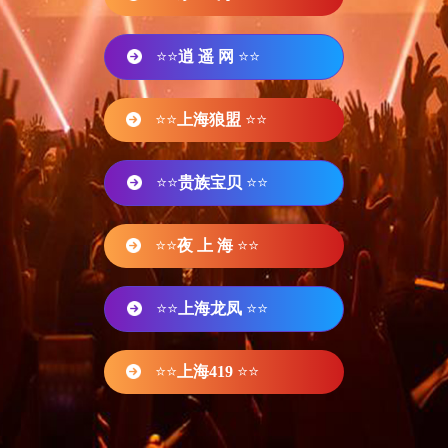
⭐⭐
逍 遥 网
⭐⭐
⭐⭐
上海狼盟
⭐⭐
⭐⭐
贵族宝贝
⭐⭐
⭐⭐
夜 上 海
⭐⭐
⭐⭐
上海龙凤
⭐⭐
⭐⭐
上海419
⭐⭐