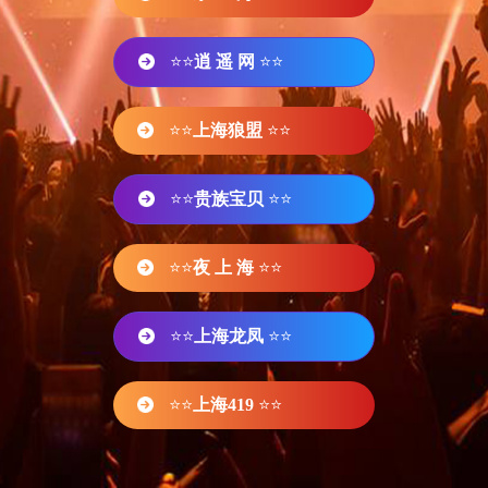
⭐⭐
逍 遥 网
⭐⭐
⭐⭐
上海狼盟
⭐⭐
⭐⭐
贵族宝贝
⭐⭐
⭐⭐
夜 上 海
⭐⭐
⭐⭐
上海龙凤
⭐⭐
⭐⭐
上海419
⭐⭐