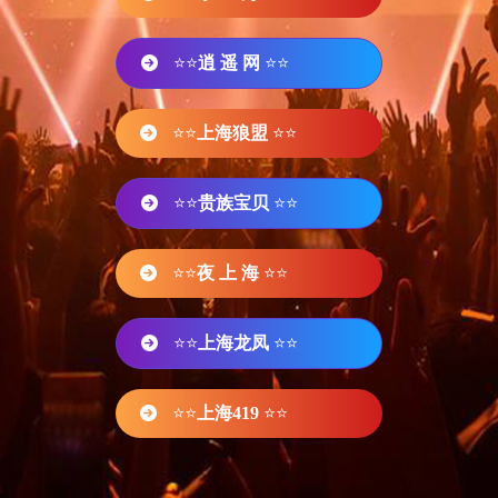
⭐⭐
逍 遥 网
⭐⭐
⭐⭐
上海狼盟
⭐⭐
⭐⭐
贵族宝贝
⭐⭐
⭐⭐
夜 上 海
⭐⭐
⭐⭐
上海龙凤
⭐⭐
⭐⭐
上海419
⭐⭐