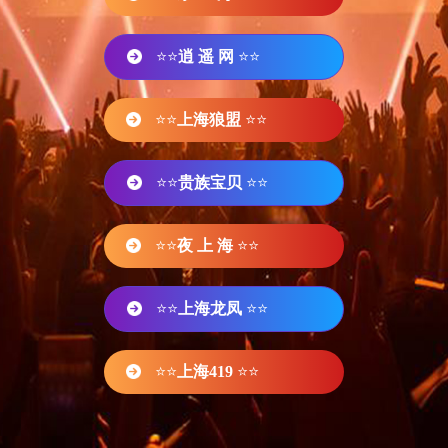
⭐⭐
逍 遥 网
⭐⭐
⭐⭐
上海狼盟
⭐⭐
⭐⭐
贵族宝贝
⭐⭐
⭐⭐
夜 上 海
⭐⭐
⭐⭐
上海龙凤
⭐⭐
⭐⭐
上海419
⭐⭐