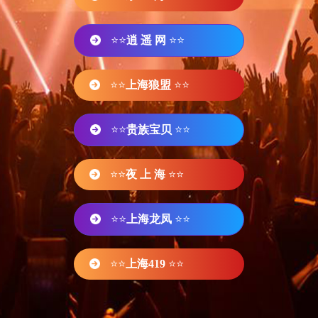
⭐⭐
逍 遥 网
⭐⭐
⭐⭐
上海狼盟
⭐⭐
⭐⭐
贵族宝贝
⭐⭐
⭐⭐
夜 上 海
⭐⭐
⭐⭐
上海龙凤
⭐⭐
⭐⭐
上海419
⭐⭐