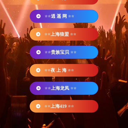
⭐⭐
逍 遥 网
⭐⭐
⭐⭐
上海狼盟
⭐⭐
⭐⭐
贵族宝贝
⭐⭐
⭐⭐
夜 上 海
⭐⭐
⭐⭐
上海龙凤
⭐⭐
⭐⭐
上海419
⭐⭐