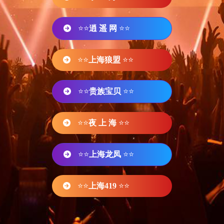
⭐⭐
逍 遥 网
⭐⭐
⭐⭐
上海狼盟
⭐⭐
⭐⭐
贵族宝贝
⭐⭐
⭐⭐
夜 上 海
⭐⭐
⭐⭐
上海龙凤
⭐⭐
⭐⭐
上海419
⭐⭐