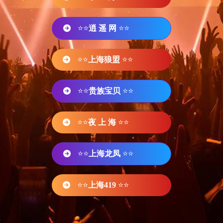
⭐⭐
逍 遥 网
⭐⭐
⭐⭐
上海狼盟
⭐⭐
⭐⭐
贵族宝贝
⭐⭐
⭐⭐
夜 上 海
⭐⭐
⭐⭐
上海龙凤
⭐⭐
⭐⭐
上海419
⭐⭐