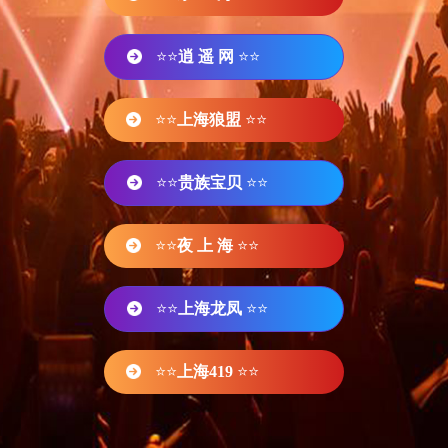
⭐⭐
逍 遥 网
⭐⭐
⭐⭐
上海狼盟
⭐⭐
⭐⭐
贵族宝贝
⭐⭐
⭐⭐
夜 上 海
⭐⭐
⭐⭐
上海龙凤
⭐⭐
⭐⭐
上海419
⭐⭐