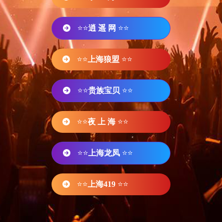
⭐⭐
逍 遥 网
⭐⭐
⭐⭐
上海狼盟
⭐⭐
⭐⭐
贵族宝贝
⭐⭐
⭐⭐
夜 上 海
⭐⭐
⭐⭐
上海龙凤
⭐⭐
⭐⭐
上海419
⭐⭐