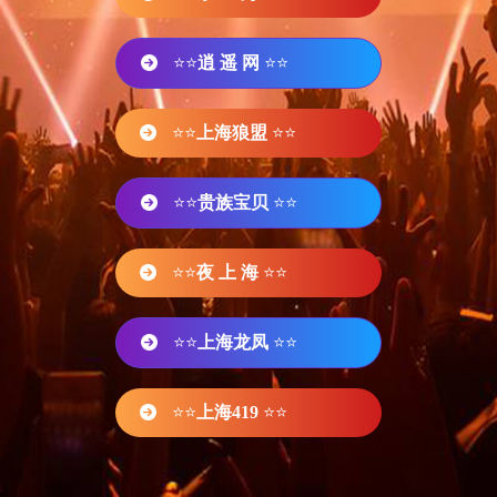
⭐⭐
逍 遥 网
⭐⭐
⭐⭐
上海狼盟
⭐⭐
⭐⭐
贵族宝贝
⭐⭐
⭐⭐
夜 上 海
⭐⭐
⭐⭐
上海龙凤
⭐⭐
⭐⭐
上海419
⭐⭐